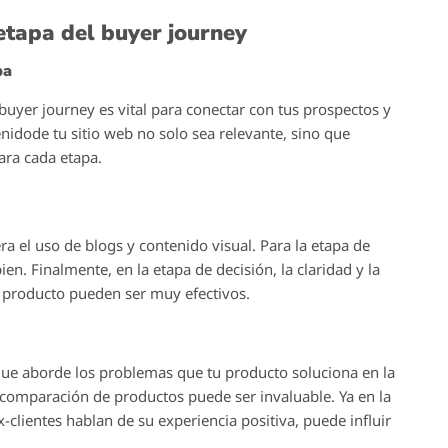
cada fase.
onsumidor desde que se da cuenta de que tiene una
omprar un producto o servicio para satisfacer esa
para cualquier estrategia de marketing efectiva, ya que te
y necesidades del usuario en cada fase.
 moderno
los consumidores con información constante, el buyer
 contenido a las diferentes etapas de este viaje, puedes
lidades de conversión. Un conocimiento profundo del buyer
 más efectiva, fomentar relaciones a largo plazo y, en
: conciencia, consideración y decisión. Cada una de estas