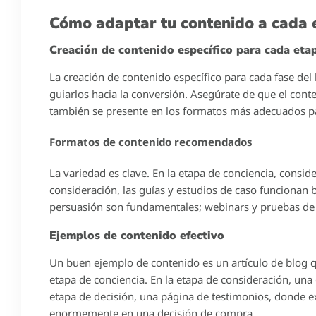
adaptar tu contenido para maximizar su efectividad en 
Definición del buyer journey
El buyer journey se refiere al proceso que sigue un c
necesidad o problema, hasta que toma la decisión de c
necesidad. Comprender esta trayectoria es fundamental 
permite crear contenido alineado con las expectativas 
Importancia del buyer journey en el marketing
En el mundo del marketing digital, donde se inunda a 
journey se convierte en una guía esencial. Al adaptar el
mejorar la generación de leads y aumentar las posibi
journey te permite conectar con tu audiencia de manera
última instancia, incrementar las ventas.
Etapas del buyer journey
El buyer journey se divide generalmente en tres etapas