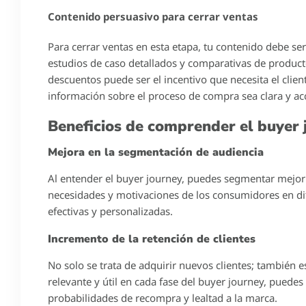
June 4, 2026
Roberto Robles
https://www.youtube.com/watch?v=qEtXNEy3ph0
Para atraer y retener a tus clientes en un mercado cad
buyer journey. Este viaje del comprador no es solo un 
forma en que tus prospectos interactúan con tu marca
clientes leales. En este blog, exploraremos qué es el 