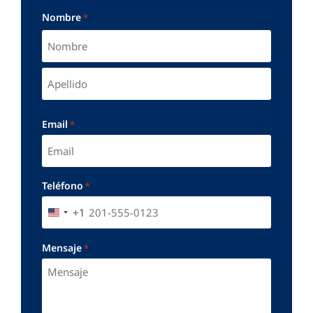
Nombre
*
Email
*
Teléfono
*
+1
UNITED STATES +1
Mensaje
*