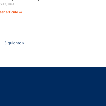
pril 2, 2024
eer artículo ➡
Siguiente »