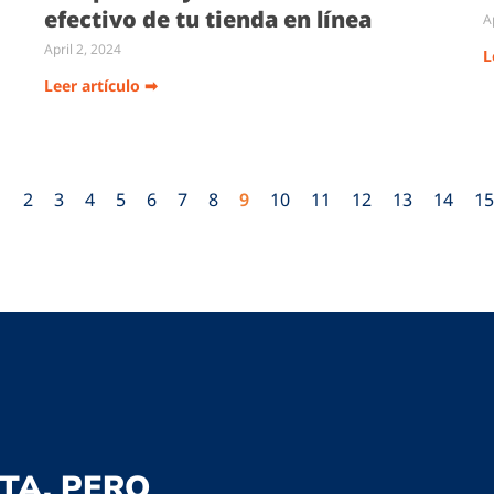
efectivo de tu tienda en línea
A
April 2, 2024
L
Leer artículo ➡
1
2
3
4
5
6
7
8
9
10
11
12
13
14
15
TA, PERO