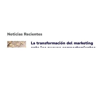
Noticias Recientes
La transformación del marketing
ante los nuevos comportamientos
impulsados por IA
April 7, 2026
Leer noticia ➡
Uber Amplía su Asociación con
AWS, Acepta la Tecnología de Chips
de IA de Amazon
April 7, 2026
Leer noticia ➡
Google Maps Mejora la Experiencia