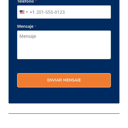
Teléfono
*
+1
UNITED STATES +1
Mensaje
*