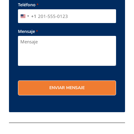
Teléfono
*
+1
UNITED STATES +1
Mensaje
*