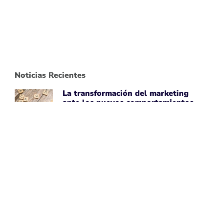
Noticias Recientes
La transformación del marketing
ante los nuevos comportamientos
impulsados por IA
April 7, 2026
Leer noticia ➡
Uber Amplía su Asociación con
AWS, Acepta la Tecnología de Chips
de IA de Amazon
April 7, 2026
Leer noticia ➡
Google Maps Mejora la Experiencia