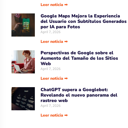
Uber Amplía su Asociación con AWS,
Acepta la Tecnología de Chips de IA
de Amazon
April 7, 2026
Leer noticia ➡
Google Maps Mejora la Experiencia
del Usuario con Subtítulos Generados
por IA para Fotos
April 7, 2026
Leer noticia ➡
Perspectivas de Google sobre el
Aumento del Tamaño de los Sitios
Web
April 7, 2026
Leer noticia ➡
ChatGPT supera a Googlebot:
Revelando el nuevo panorama del