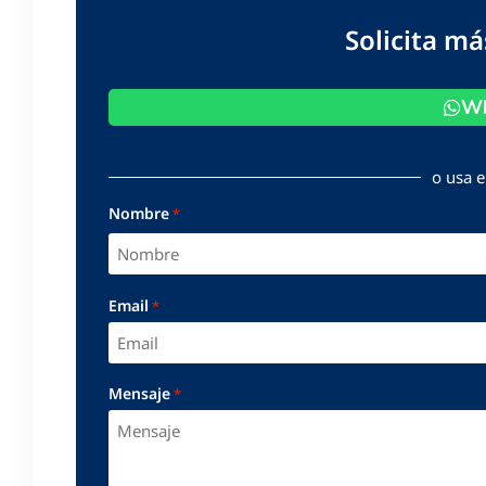
Solicita m
Wh
o usa e
Nombre
*
Email
*
Mensaje
*