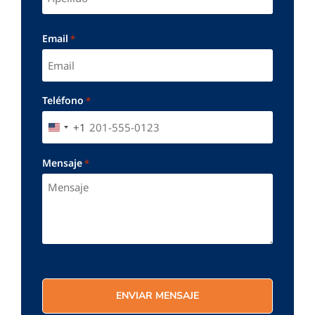
Email
*
Teléfono
*
+1
UNITED STATES +1
Mensaje
*