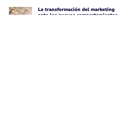
La transformación del marketing
ante los nuevos comportamientos
impulsados por IA
April 7, 2026
Leer noticia ➡
Uber Amplía su Asociación con
AWS, Acepta la Tecnología de Chips
de IA de Amazon
April 7, 2026
Leer noticia ➡
Google Maps Mejora la Experiencia
del Usuario con Subtítulos
Generados por IA para Fotos
April 7, 2026
Leer noticia ➡
Perspectivas de Google sobre el
Aumento del Tamaño de los Sitios