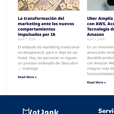
La transformación del
Uber Amplía 
marketing ante los nuevos
con AWS, Ace
comportamientos
Tecnología d
impulsados por IA
Amazon
April 7, 2026
April 7, 2026
El embudo de marketing tradicional
En un movimien
no desapareció, pero sí dejó de ser
anunciado reci
lineal. Hoy, las personas no siguen
decidido profun
un proceso ordenado de “descubro
con Amazon Web
→ investigo
integrar más d
funcionalidades
Read More »
Read More »
Servi