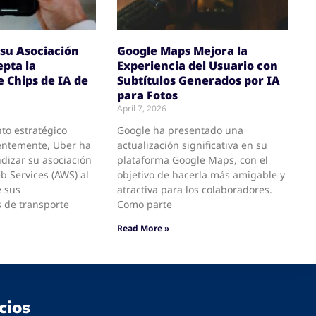
su Asociación
Google Maps Mejora la
pta la
Experiencia del Usuario con
e Chips de IA de
Subtítulos Generados por IA
para Fotos
April 7, 2026
to estratégico
Google ha presentado una
entemente, Uber ha
actualización significativa en su
dizar su asociación
plataforma Google Maps, con el
 Services (AWS) al
objetivo de hacerla más amigable y
e sus
atractiva para los colaboradores.
 de transporte
Como parte
Read More »
cios