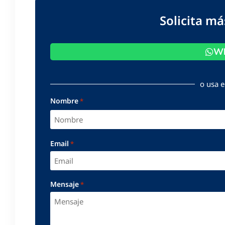
Solicita m
Wh
o usa e
Nombre
*
Email
*
Mensaje
*