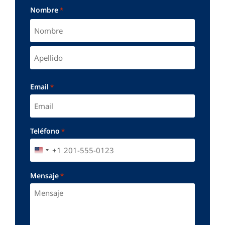
Nombre
*
Email
*
Teléfono
*
+1
UNITED STATES +1
Mensaje
*