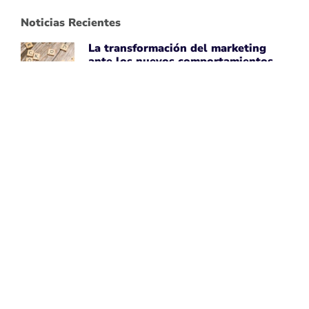
Noticias Recientes
La transformación del marketing
ante los nuevos comportamientos
impulsados por IA
April 7, 2026
Leer noticia ➡
Uber Amplía su Asociación con
AWS, Acepta la Tecnología de Chips
de IA de Amazon
April 7, 2026
Leer noticia ➡
Google Maps Mejora la Experiencia
del Usuario con Subtítulos
Generados por IA para Fotos
April 7, 2026
Leer noticia ➡