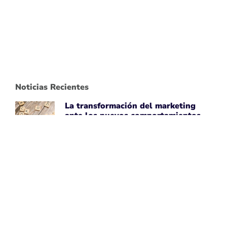
Noticias Recientes
La transformación del marketing
ante los nuevos comportamientos
impulsados por IA
April 7, 2026
Leer noticia ➡
Uber Amplía su Asociación con
AWS, Acepta la Tecnología de Chips
de IA de Amazon
April 7, 2026
Leer noticia ➡