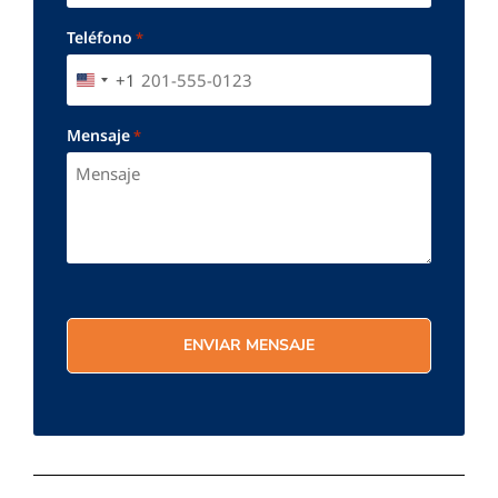
Teléfono
*
+1
UNITED STATES +1
Mensaje
*