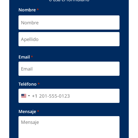
Nombre
*
Email
*
Teléfono
*
+1
UNITED STATES +1
Mensaje
*