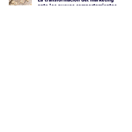
La transformación del marketing
ante los nuevos comportamientos
impulsados por IA
April 7, 2026
Leer noticia ➡
Uber Amplía su Asociación con
AWS, Acepta la Tecnología de Chips
de IA de Amazon
April 7, 2026
Leer noticia ➡
Google Maps Mejora la Experiencia
del Usuario con Subtítulos
Generados por IA para Fotos
April 7, 2026
Leer noticia ➡
Perspectivas de Google sobre el
Aumento del Tamaño de los Sitios
Web
April 7, 2026