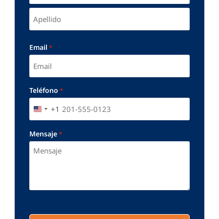
Email
*
Teléfono
*
+1
UNITED STATES +1
Mensaje
*