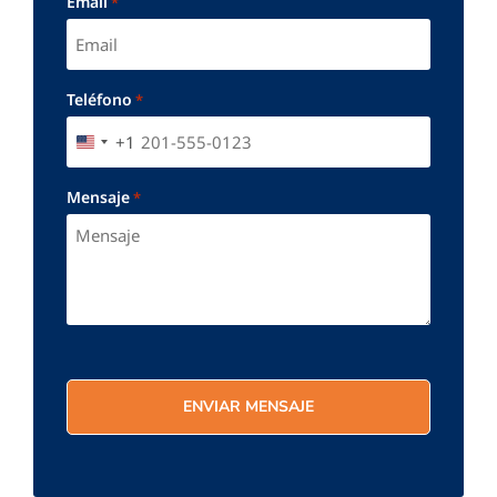
Email
*
Teléfono
*
+1
UNITED STATES +1
Mensaje
*