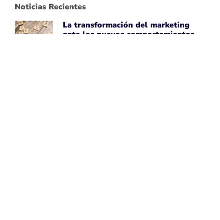
Noticias Recientes
La transformación del marketing
ante los nuevos comportamientos
impulsados por IA
April 7, 2026
Leer noticia ➡
Uber Amplía su Asociación con
AWS, Acepta la Tecnología de Chips
de IA de Amazon
April 7, 2026
Leer noticia ➡
Google Maps Mejora la Experiencia
del Usuario con Subtítulos
Generados por IA para Fotos
April 7, 2026
Leer noticia ➡
Perspectivas de Google sobre el