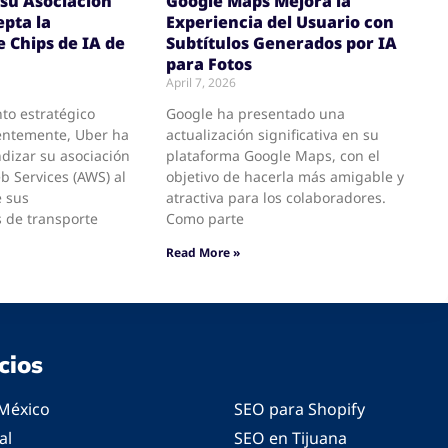
su Asociación
Google Maps Mejora la
pta la
Experiencia del Usuario con
e Chips de IA de
Subtítulos Generados por IA
para Fotos
April 7, 2026
to estratégico
Google ha presentado una
entemente, Uber ha
actualización significativa en su
dizar su asociación
plataforma Google Maps, con el
 Services (AWS) al
objetivo de hacerla más amigable y
e sus
atractiva para los colaboradores.
 de transporte
Como parte
Read More »
cios
México
SEO para Shopify
al
SEO en Tijuana