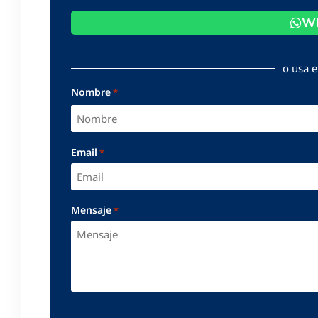
Wh
o usa e
Nombre
*
Email
*
Mensaje
*