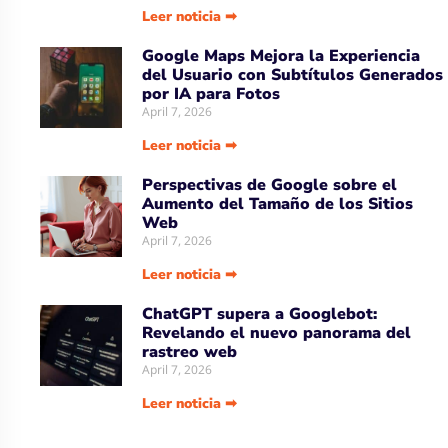
Uber Amplía su Asociación con AWS,
Acepta la Tecnología de Chips de IA
de Amazon
April 7, 2026
Leer noticia ➡
Google Maps Mejora la Experiencia
del Usuario con Subtítulos Generados
por IA para Fotos
April 7, 2026
Leer noticia ➡
Perspectivas de Google sobre el
Aumento del Tamaño de los Sitios
Web
April 7, 2026
Leer noticia ➡
ChatGPT supera a Googlebot:
Revelando el nuevo panorama del