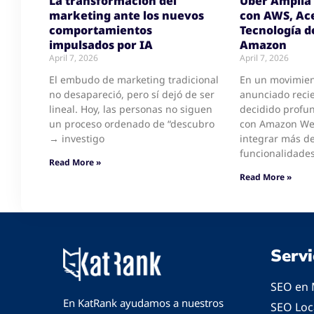
La transformación del
Uber Amplía 
marketing ante los nuevos
con AWS, Ace
comportamientos
Tecnología d
impulsados por IA
Amazon
April 7, 2026
April 7, 2026
El embudo de marketing tradicional
En un movimien
no desapareció, pero sí dejó de ser
anunciado reci
lineal. Hoy, las personas no siguen
decidido profun
un proceso ordenado de “descubro
con Amazon Web
→ investigo
integrar más d
funcionalidades
Read More »
Read More »
Servi
SEO en 
En KatRank ayudamos a nuestros
SEO Loc