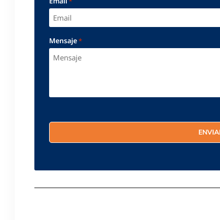
Email
*
Mensaje
*