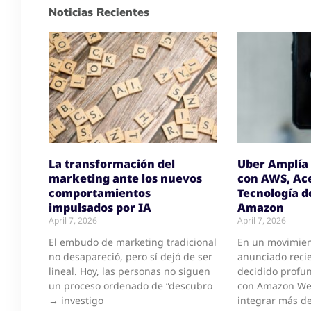
Noticias Recientes
La transformación del
Uber Amplía 
marketing ante los nuevos
con AWS, Ace
comportamientos
Tecnología d
impulsados por IA
Amazon
April 7, 2026
April 7, 2026
El embudo de marketing tradicional
En un movimien
no desapareció, pero sí dejó de ser
anunciado reci
lineal. Hoy, las personas no siguen
decidido profun
un proceso ordenado de “descubro
con Amazon Web
→ investigo
integrar más d