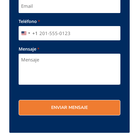
Teléfono
*
+1
UNITED STATES +1
Mensaje
*