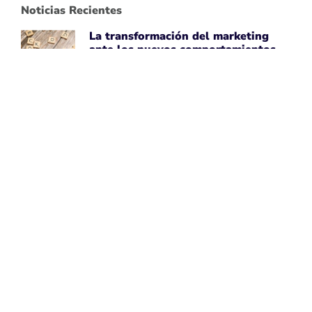
Noticias Recientes
La transformación del marketing
ante los nuevos comportamientos
impulsados por IA
April 7, 2026
Leer noticia ➡
Uber Amplía su Asociación con
AWS, Acepta la Tecnología de Chips
de IA de Amazon
April 7, 2026
Leer noticia ➡
Google Maps Mejora la Experiencia
del Usuario con Subtítulos
Generados por IA para Fotos
April 7, 2026
Leer noticia ➡
Perspectivas de Google sobre el