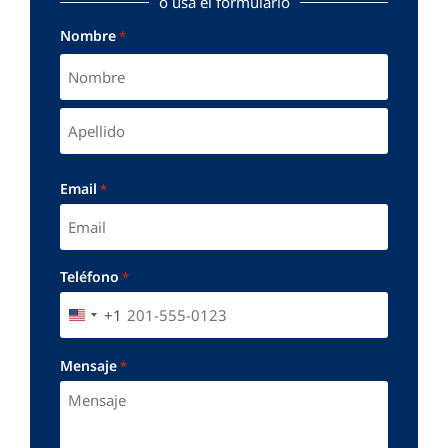
o usa el formulario
Nombre
*
Email
*
Teléfono
*
+1
UNITED STATES +1
Mensaje
*