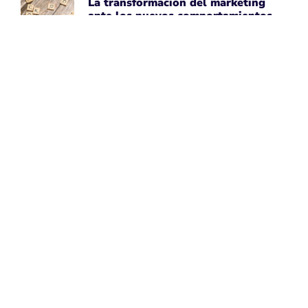
La transformación del marketing
ante los nuevos comportamientos
impulsados por IA
April 7, 2026
Leer noticia ➡
Uber Amplía su Asociación con
AWS, Acepta la Tecnología de Chips
de IA de Amazon
April 7, 2026
Leer noticia ➡
Google Maps Mejora la Experiencia
del Usuario con Subtítulos
Generados por IA para Fotos
April 7, 2026
Leer noticia ➡
Perspectivas de Google sobre el
Aumento del Tamaño de los Sitios
Web
April 7, 2026