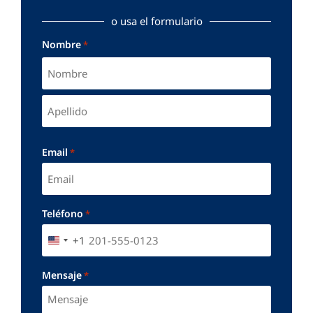
o usa el formulario
Nombre
*
Email
*
Teléfono
*
+1
UNITED STATES +1
Mensaje
*