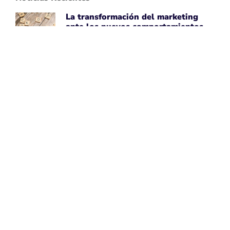
La transformación del marketing
ante los nuevos comportamientos
impulsados por IA
April 7, 2026
Leer noticia ➡
Uber Amplía su Asociación con
AWS, Acepta la Tecnología de Chips
de IA de Amazon
April 7, 2026
Leer noticia ➡
Google Maps Mejora la Experiencia
del Usuario con Subtítulos
Generados por IA para Fotos
April 7, 2026
Leer noticia ➡
Perspectivas de Google sobre el
Aumento del Tamaño de los Sitios