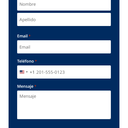
Email
*
Teléfono
*
+1
UNITED STATES +1
Mensaje
*