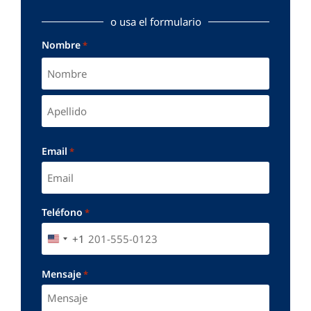
o usa el formulario
Nombre
*
Email
*
Teléfono
*
+1
UNITED STATES +1
Mensaje
*