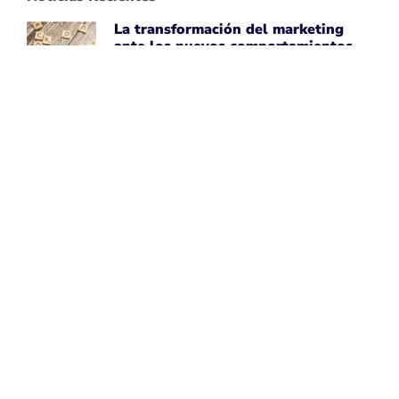
La transformación del marketing
ante los nuevos comportamientos
impulsados por IA
April 7, 2026
Leer noticia ➡
Uber Amplía su Asociación con
AWS, Acepta la Tecnología de Chips
de IA de Amazon
April 7, 2026
Leer noticia ➡
Google Maps Mejora la Experiencia
del Usuario con Subtítulos
Generados por IA para Fotos
April 7, 2026
Leer noticia ➡
Perspectivas de Google sobre el
Aumento del Tamaño de los Sitios