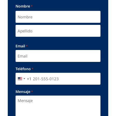
Nombre
*
Email
*
Teléfono
*
+1
UNITED STATES +1
Mensaje
*