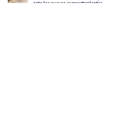
ante los nuevos comportamientos
impulsados por IA
April 7, 2026
Leer noticia ➡
Uber Amplía su Asociación con
AWS, Acepta la Tecnología de Chips
de IA de Amazon
April 7, 2026
Leer noticia ➡
Google Maps Mejora la Experiencia
del Usuario con Subtítulos
Generados por IA para Fotos
April 7, 2026
Leer noticia ➡
Perspectivas de Google sobre el
Aumento del Tamaño de los Sitios
Web
April 7, 2026