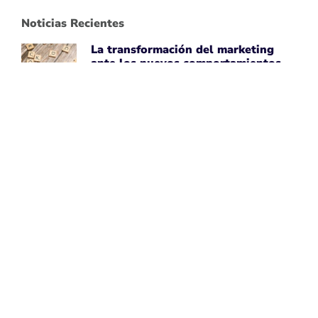
Noticias Recientes
La transformación del marketing
ante los nuevos comportamientos
impulsados por IA
April 7, 2026
Leer noticia ➡
Uber Amplía su Asociación con
AWS, Acepta la Tecnología de Chips
de IA de Amazon
April 7, 2026
Leer noticia ➡
Google Maps Mejora la Experiencia
del Usuario con Subtítulos
Generados por IA para Fotos
April 7, 2026
Leer noticia ➡