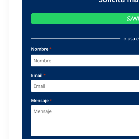
Wh
o usa e
Nombre
*
Email
*
Mensaje
*