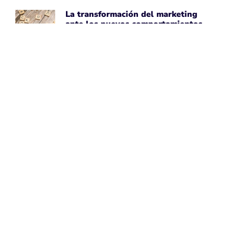
La transformación del marketing
ante los nuevos comportamientos
impulsados por IA
April 7, 2026
Leer noticia ➡
Uber Amplía su Asociación con
AWS, Acepta la Tecnología de Chips
de IA de Amazon
April 7, 2026
Leer noticia ➡
Google Maps Mejora la Experiencia
del Usuario con Subtítulos
Generados por IA para Fotos
April 7, 2026
Leer noticia ➡
Perspectivas de Google sobre el
Aumento del Tamaño de los Sitios
Web