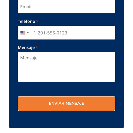
Teléfono
*
+1
UNITED STATES +1
Mensaje
*