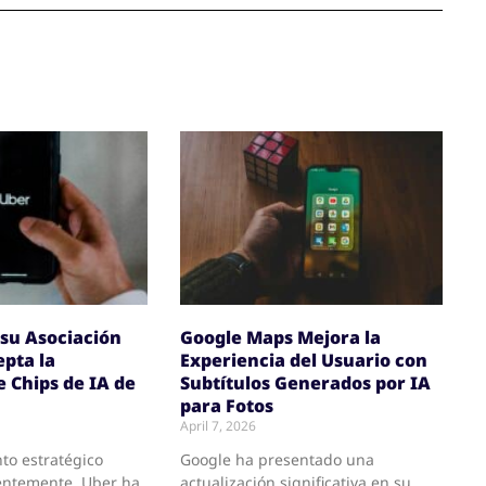
su Asociación
Google Maps Mejora la
pta la
Experiencia del Usuario con
e Chips de IA de
Subtítulos Generados por IA
para Fotos
April 7, 2026
to estratégico
Google ha presentado una
entemente, Uber ha
actualización significativa en su