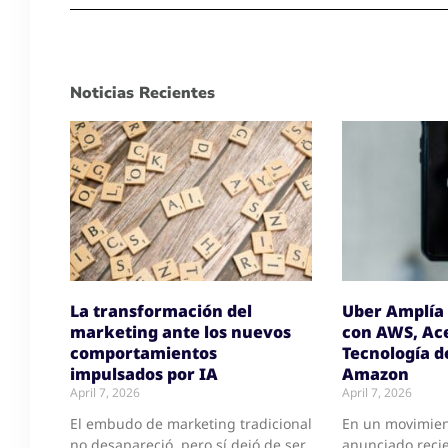
Noticias Recientes
La transformación del
Uber Amplía 
marketing ante los nuevos
con AWS, Ace
comportamientos
Tecnología d
impulsados por IA
Amazon
April 7, 2026
April 7, 2026
El embudo de marketing tradicional
En un movimien
no desapareció, pero sí dejó de ser
anunciado reci