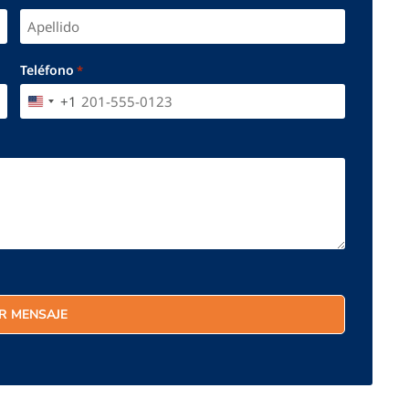
Teléfono
*
+1
UNITED STATES +1