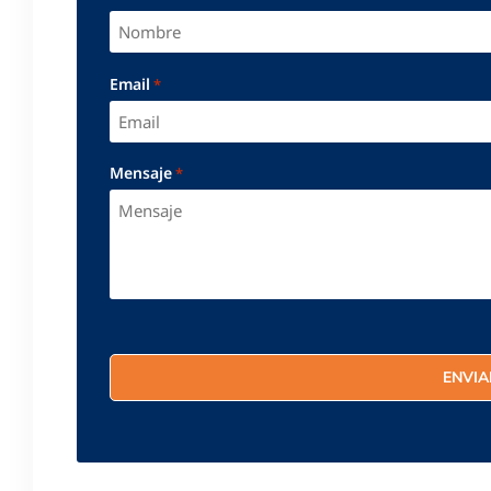
Email
*
Mensaje
*