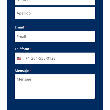
Email
*
Teléfono
*
+1
UNITED STATES +1
Mensaje
*