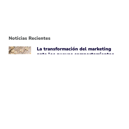
Noticias Recientes
La transformación del marketing
ante los nuevos comportamientos
impulsados por IA
April 7, 2026
Leer noticia ➡
Uber Amplía su Asociación con
AWS, Acepta la Tecnología de Chips
de IA de Amazon
April 7, 2026
Leer noticia ➡
Google Maps Mejora la Experiencia
del Usuario con Subtítulos