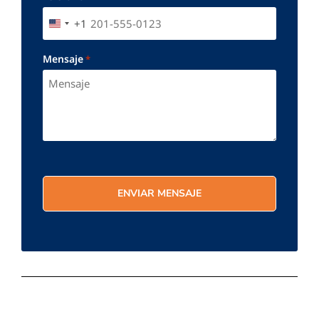
+1
UNITED STATES +1
Mensaje
*