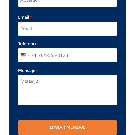
Email
*
Teléfono
*
+1
UNITED STATES +1
Mensaje
*