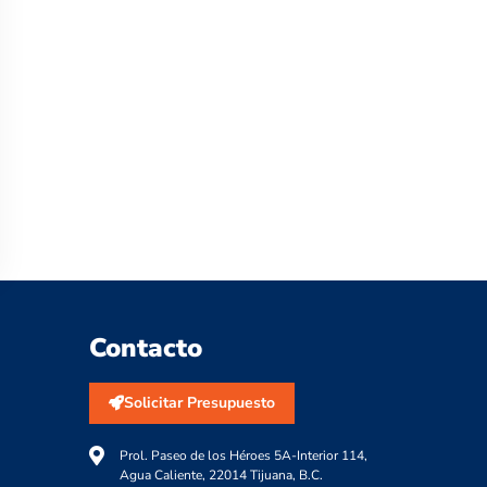
Contacto
Solicitar Presupuesto
Prol. Paseo de los Héroes 5A-Interior 114,
Agua Caliente, 22014 Tijuana, B.C.