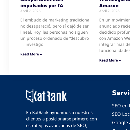
impulsados por IA
Amazon
April 7, 2026
April 7, 2026
El embudo de marketing tradicional
En un movimien
no desapareció, pero sí dejó de ser
anunciado reci
lineal. Hoy, las personas no siguen
decidido profun
un proceso ordenado de “descubro
con Amazon Web
→ investigo
integrar más d
funcionalidades
Read More »
Read More »
Servi
SEO en 
En KatRank ayudamos a nuestros
SEO Loc
clientes a posicionarse primero con
Google 
SEO
estrategias avanzadas de
,