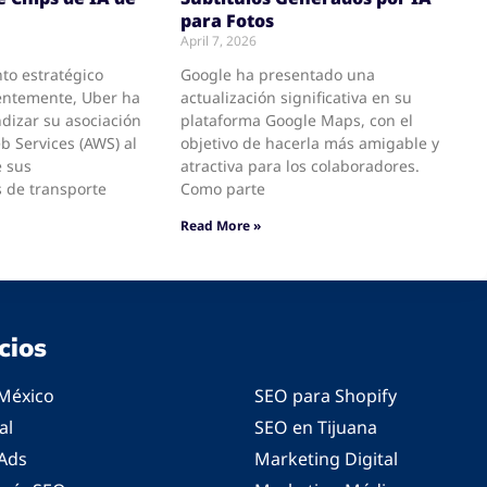
para Fotos
April 7, 2026
to estratégico
Google ha presentado una
entemente, Uber ha
actualización significativa en su
dizar su asociación
plataforma Google Maps, con el
 Services (AWS) al
objetivo de hacerla más amigable y
e sus
atractiva para los colaboradores.
 de transporte
Como parte
Read More »
cios
México
SEO para Shopify
al
SEO en Tijuana
Ads
Marketing Digital