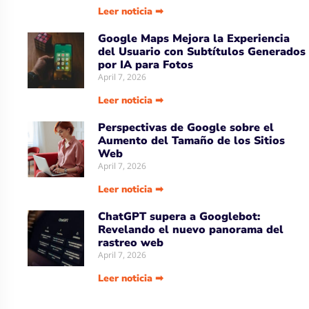
Uber Amplía su Asociación con AWS,
Acepta la Tecnología de Chips de IA
de Amazon
April 7, 2026
Leer noticia ➡
Google Maps Mejora la Experiencia
del Usuario con Subtítulos Generados
por IA para Fotos
April 7, 2026
Leer noticia ➡
Perspectivas de Google sobre el
Aumento del Tamaño de los Sitios
Web
April 7, 2026
Leer noticia ➡
ChatGPT supera a Googlebot:
Revelando el nuevo panorama del