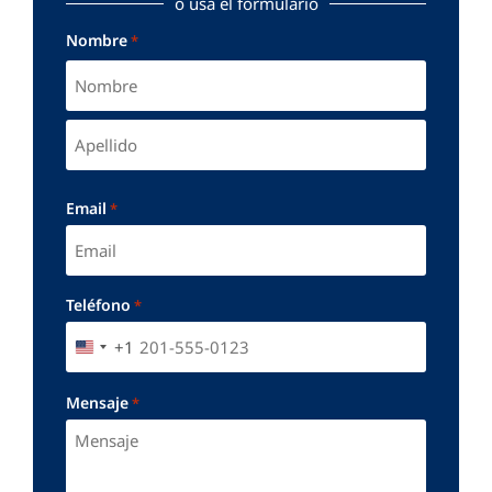
o usa el formulario
Nombre
*
Email
*
Teléfono
*
+1
UNITED STATES +1
Mensaje
*