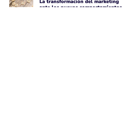
La transformación del marketing
ante los nuevos comportamientos
impulsados por IA
April 7, 2026
Leer noticia ➡
Uber Amplía su Asociación con
AWS, Acepta la Tecnología de Chips
de IA de Amazon
April 7, 2026
Leer noticia ➡
Google Maps Mejora la Experiencia
del Usuario con Subtítulos
Generados por IA para Fotos
April 7, 2026
Leer noticia ➡
Perspectivas de Google sobre el
Aumento del Tamaño de los Sitios
Web
April 7, 2026