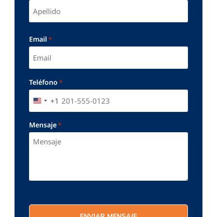
Email
*
Teléfono
*
+1
UNITED STATES +1
Mensaje
*