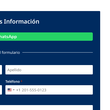
ás Información
atsApp
l formulario
Teléfono
*
+1
UNITED STATES +1