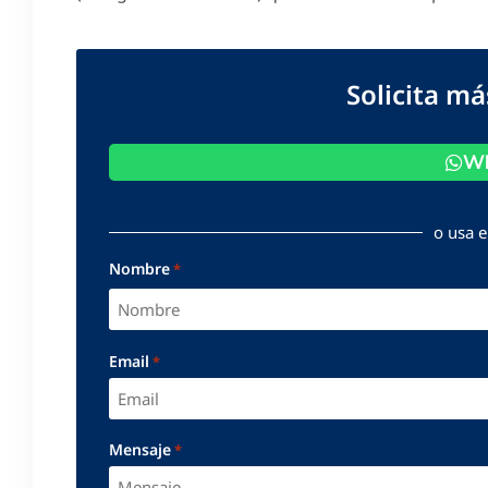
Solicita m
Wh
o usa e
Nombre
*
Email
*
Mensaje
*