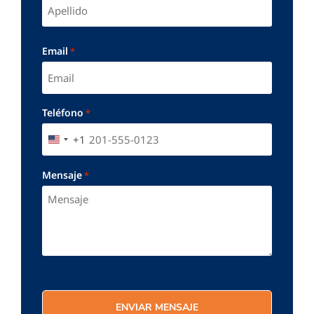
Email
*
Teléfono
*
+1
UNITED STATES +1
Mensaje
*