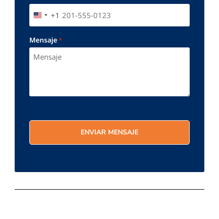
+1
UNITED STATES +1
Mensaje
*