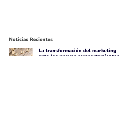
Noticias Recientes
La transformación del marketing
ante los nuevos comportamientos
impulsados por IA
April 7, 2026
Leer noticia ➡
Uber Amplía su Asociación con
AWS, Acepta la Tecnología de Chips
de IA de Amazon
April 7, 2026
Leer noticia ➡
Google Maps Mejora la Experiencia
del Usuario con Subtítulos