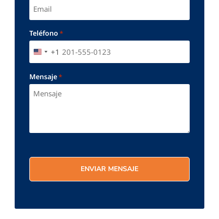
Teléfono
*
+1
UNITED STATES +1
Mensaje
*