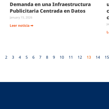
Demanda en una Infraestructura
Publicitaria Centrada en Datos
c
January 15, 2026
J
Leer noticia ➡
L
1
2
3
4
5
6
7
8
9
10
11
12
13
14
15