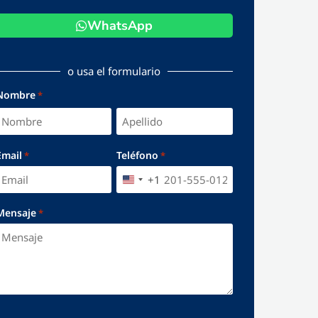
WhatsApp
o usa el formulario
Nombre
*
Email
Teléfono
*
*
+1
UNITED STATES +1
Mensaje
*