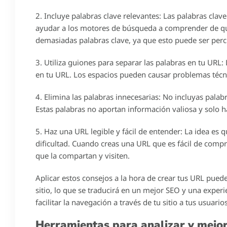
A menudo, se subestima la importancia de una URL bien
uno de los factores más importantes en el rendimiento 
No solo ayuda en la comprensión de la estructura de t
sobre el contenido de la página y la jerarquía de la in
Es por eso que hemos compilado los 5 mejores consejos
Seguir estas pautas te ayudará a construir una URL cla
Pero no solo eso, también descubrirás cómo las URL p
que puedes usar para analizar tus URL y darle un impul
Al implementar estos consejos, te asegurarás de que 
sean fáciles de entender tanto para los usuarios como
general de tu sitio web en los resultados de búsqueda.
¿Por qué es importante optimizar l
La URL, o dirección web, de tu sitio web es una parte c
de recordar para los usuarios. Optimizar la URL de tu s