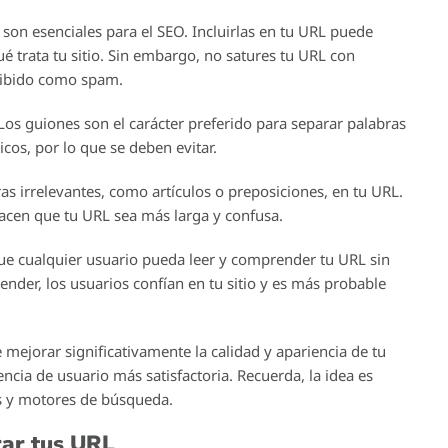
 optimizada y clara. Sin embargo, en realidad, la URL es
del SEO en tu sitio.
u sitio web, sino que también proporciona información
formación.
 para optimizar la URL de tu sitio web y mejorar el SEO.
ra y descriptiva para tus páginas web.
ueden impactar el rango de búsqueda, las herramientas
so adicional al SEO de tu sitio web.
tus URL estén optimizadas para los motores de búsqueda y
 para los bots de búsqueda, mejorando así el rendimiento
a URL de tu sitio web?
rucial del SEO y no solo por el hecho de que sea más fácil
itio web puede tener un impacto significativo en el ranking