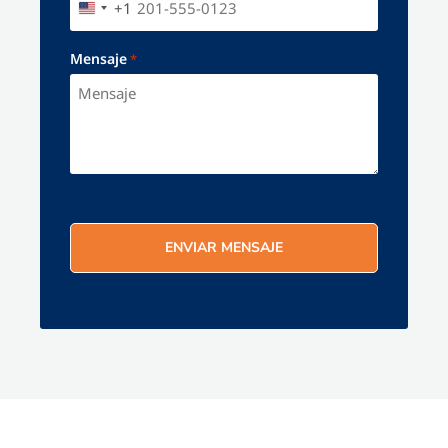
+1
UNITED STATES +1
Mensaje
*