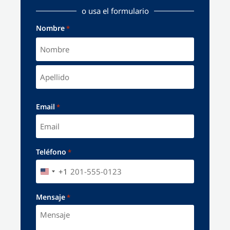
o usa el formulario
Nombre
*
Email
*
Teléfono
*
+1
UNITED STATES +1
Mensaje
*