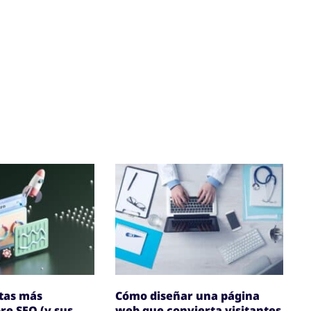
tas más
Cómo diseñar una página
e SEO (y sus
web que convierta visitantes