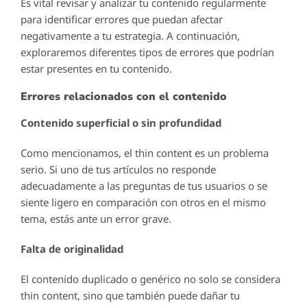
Es vital revisar y analizar tu contenido regularmente
para identificar errores que puedan afectar
negativamente a tu estrategia. A continuación,
exploraremos diferentes tipos de errores que podrían
estar presentes en tu contenido.
Errores relacionados con el contenido
Contenido superficial o sin profundidad
Como mencionamos, el thin content es un problema
serio. Si uno de tus artículos no responde
adecuadamente a las preguntas de tus usuarios o se
siente ligero en comparación con otros en el mismo
tema, estás ante un error grave.
Falta de originalidad
El contenido duplicado o genérico no solo se considera
thin content, sino que también puede dañar tu