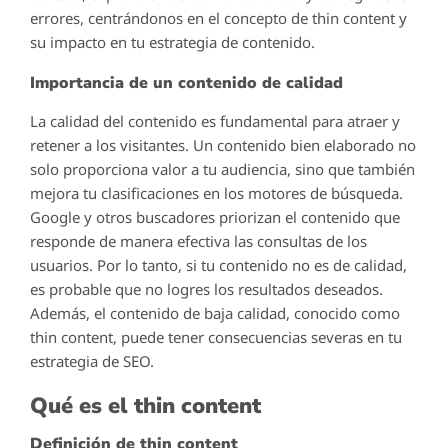
errores, centrándonos en el concepto de thin content y
su impacto en tu estrategia de contenido.
Importancia de un contenido de calidad
La calidad del contenido es fundamental para atraer y
retener a los visitantes. Un contenido bien elaborado no
solo proporciona valor a tu audiencia, sino que también
mejora tu clasificaciones en los motores de búsqueda.
Google y otros buscadores priorizan el contenido que
responde de manera efectiva las consultas de los
usuarios. Por lo tanto, si tu contenido no es de calidad,
es probable que no logres los resultados deseados.
Además, el contenido de baja calidad, conocido como
thin content, puede tener consecuencias severas en tu
estrategia de SEO.
Qué es el thin content
Definición de thin content