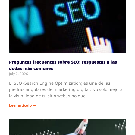
Preguntas frecuentes sobre SEO: respuestas a las
dudas más comunes
July 2, 2026
El SEO (Search Engine Optimization) es una de las
piedras angulares del marketing digital. No solo mejora
la visibilidad de tu sitio web, sino que
Leer artículo ➡