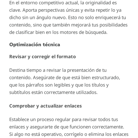
En el entorno competitivo actual, la originalidad es
clave. Aporta perspectivas únicas y evita repetir lo ya
dicho sin un ángulo nuevo. Esto no solo enriquecerá tu
contenido, sino que también mejorará tus posibilidades
de clasificar bien en los motores de búsqueda.
Optimización técnica
Revisar y corregir el formato
Destina tiempo a revisar la presentación de tu
contenido. Asegúrate de que está bien estructurado,
que los párrafos son legibles y que los títulos y
subtítulos están correctamente utilizados.
Comprobar y actualizar enlaces
Establece un proceso regular para revisar todos tus
enlaces y asegurarte de que funcionen correctamente.
Si algo no está operativo, corrígelo o elimina los enlaces