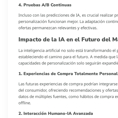
las temporadas de promociones, la capacidad de entre
diferencia entre captar la atención del consumidor o 
herramientas basadas en IA pueden ayudarte a maximiza
específicas de los clientes.
La Relevancia de la Personalizació
La personalización no es solo un lujo; es una expect
temporada, cuando la competencia es feroz, ser capaz 
significativa. La clave para capturar la atención y la le
solo a los datos demográficos, sino también a los com
1. Aumento del Compromiso del Cliente
Los consumidores son más propensos a interactuar con
logra este efecto al presentar productos y servicios 
las tasas de compromiso.
2. Mejora de la Conversión
Al presentar ofertas personalizadas, estás dirigiéndote