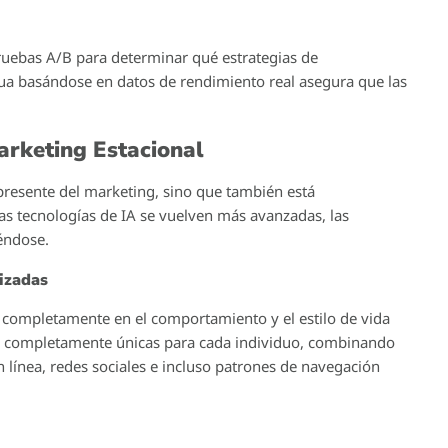
gar mensajes personalizados y relevantes puede marcar la
perderse en el ruido. Aquí hablaremos sobre cómo las
r tus ventas al adaptar las ofertas a las necesidades
n en las Promociones
ativa del consumidor moderno. Durante las promociones de
de personalizar tus ofertas supone una ventaja
altad del cliente radica en ofrecer experiencias adaptadas no
portamientos y preferencias individuales.
 contenido que consideran relevante. La personalización
que resuenan específicamente con cada usuario, aumentando
 a las necesidades y deseos inmediatos del cliente, lo que se