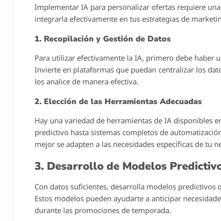
December 26, 2024
Roberto Robles
El auge de la tecnología ha transformado significativa
revolución, la inteligencia artificial (IA) juega un pape